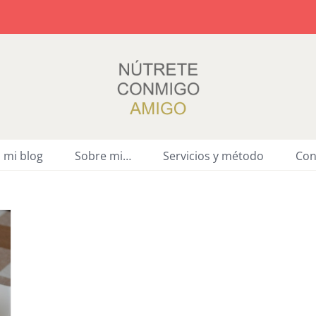
a mi blog
Sobre mi…
Servicios y método
Con