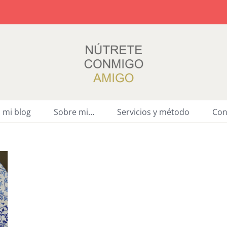
a mi blog
Sobre mi…
Servicios y método
Con