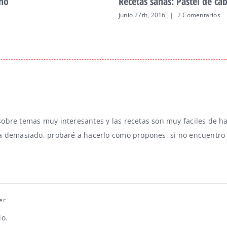
vinagreta de tomate.
Recetas sanas: Recetas 
octubre 26th, 2016
|
17 Comen
obre temas muy interesantes y las recetas son muy faciles de ha
a demasiado, probaré a hacerlo como propones, si no encuentro 
er
io.