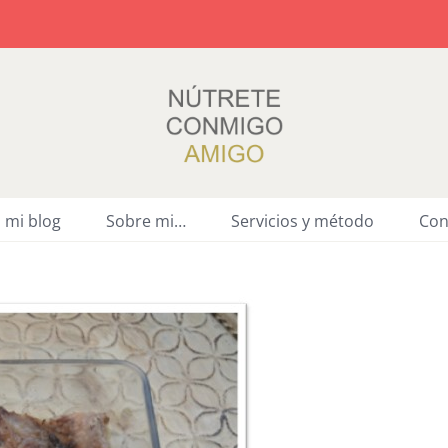
a mi blog
Sobre mi…
Servicios y método
Con