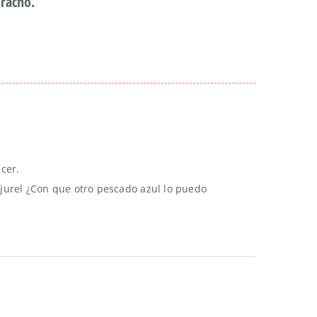
Halloween fáciles
Rece
tarios
septie
cer.
jurel ¿Con que otro pescado azul lo puedo