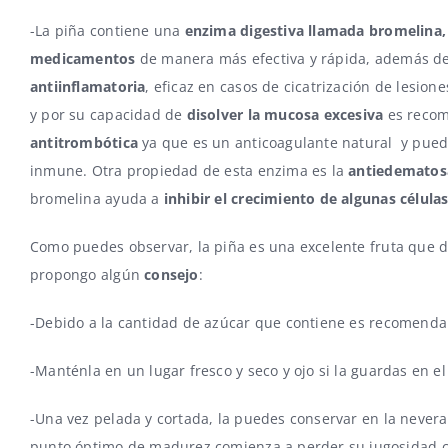
-La piña contiene una
enzima digestiva llamada bromelina,
medicamentos
de manera más efectiva y rápida, además de 
antiinflamatoria
, eficaz en casos de cicatrización de lesio
y por su capacidad de
disolver la mucosa excesiva
es recom
antitrombótica
ya que es un anticoagulante natural y pued
inmune. Otra propiedad de esta enzima es la
antiedematosa 
bromelina ayuda a
inhibir el crecimiento de algunas célula
Como puedes observar, la piña es una excelente fruta que d
propongo algún
consejo
:
-Debido a la cantidad de azúcar que contiene es recomendab
-Manténla en un lugar fresco y seco y ojo si la guardas en el
-Una vez pelada y cortada, la puedes conservar en la nevera
punto óptimo de madurez comienza a perder su jugosidad c