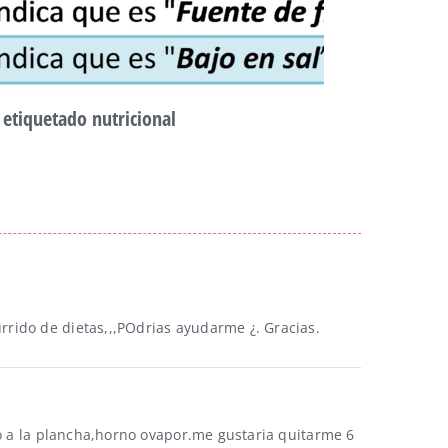
 etiquetado nutricional
Nutrició
febrero 23r
rido de dietas,,,POdrias ayudarme ¿. Gracias.
do a la plancha,horno ovapor.me gustaria quitarme 6