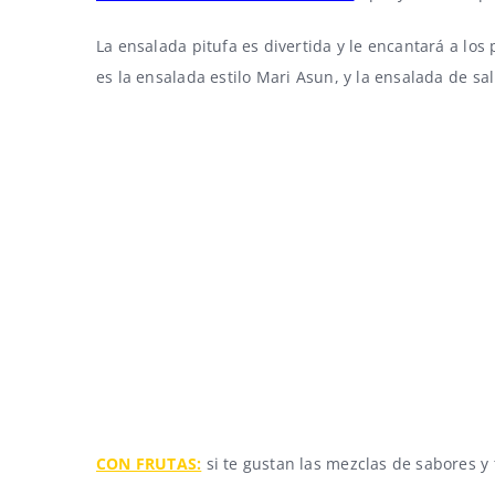
La
ensalada pitufa
es divertida y le encantará a lo
es la
ensalada estilo Mari Asun
, y la
ensalada de sa
CON FRUTAS:
si te gustan las mezclas de sabores y 