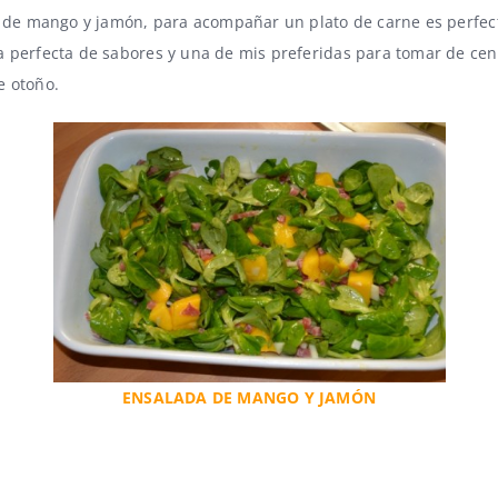
 de mango y jamón
, para acompañar un plato de carne es perfec
 perfecta de sabores y una de mis preferidas para tomar de ce
e otoño
.
ENSALADA DE MANGO Y JAMÓN