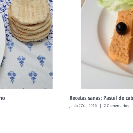
on vinagreta de tomate.
Recetas sanas: Recet
octubre 26th, 2016
|
17 C